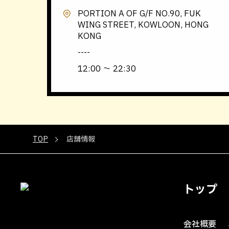
PORTION A OF G/F NO.90, FUK
WING STREET, KOWLOON, HONG
KONG
----
12:00 〜 22:30
TOP
店舗情報
トップ
会社概要